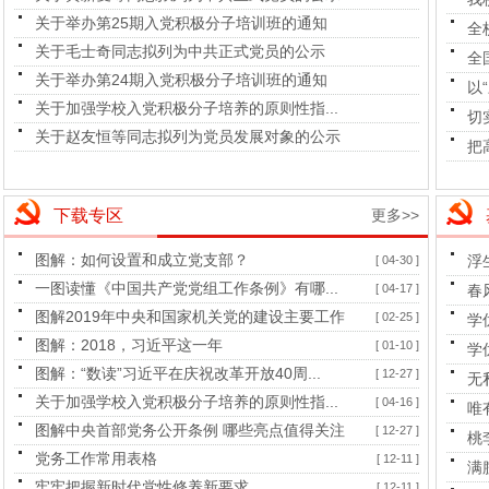
关于举办第25期入党积极分子培训班的通知
全
关于毛士奇同志拟列为中共正式党员的公示
全
关于举办第24期入党积极分子培训班的通知
以
关于加强学校入党积极分子培养的原则性指...
切
关于赵友恒等同志拟列为党员发展对象的公示
把
下载专区
更多>>
图解：如何设置和成立党支部？
浮
[ 04-30 ]
一图读懂《中国共产党党组工作条例》有哪...
[ 04-17 ]
春
图解2019年中央和国家机关党的建设主要工作
[ 02-25 ]
学
图解：2018，习近平这一年
[ 01-10 ]
学
图解：“数读”习近平在庆祝改革开放40周...
[ 12-27 ]
无
关于加强学校入党积极分子培养的原则性指...
[ 04-16 ]
唯
图解中央首部党务公开条例 哪些亮点值得关注
[ 12-27 ]
桃
党务工作常用表格
[ 12-11 ]
满
牢牢把握新时代党性修养新要求
[ 12-11 ]